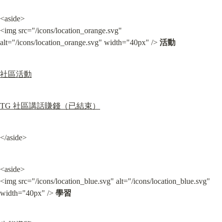
<aside>

<img src="/icons/location_orange.svg" 
alt="/icons/location_orange.svg" width="40px" /> 
活動
社區活動
TG 社區講話賺錢（已結束）
</aside>
<aside>

<img src="/icons/location_blue.svg" alt="/icons/location_blue.svg" 
width="40px" /> 
學習