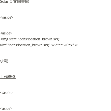
Solar 英文圖書館
</aside>
<aside>

<img src="/icons/location_brown.svg" 
alt="/icons/location_brown.svg" width="40px" />
求職
工作機會
</aside>
<aside>
