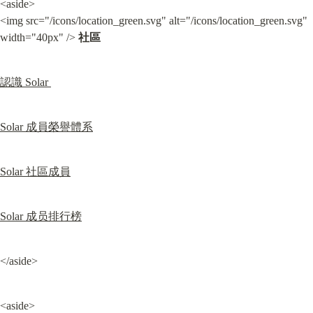
<aside>

<img src="/icons/location_green.svg" alt="/icons/location_green.svg" 
width="40px" /> 
社區
認識 Solar 
Solar 成員榮譽體系
Solar 社區成員
Solar 成员排行榜
</aside>
<aside>
