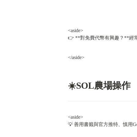
<aside>

👉 **對免費代幣有興趣？*
</aside>
☀️SOL農場操作
<aside>

💡 善用書籤與官方推特、慎用G