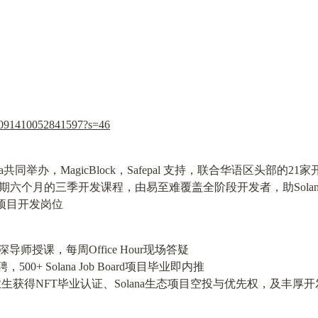
003091410052841597?s=46
olana共同举办，MagicBlock，Safepal 支持，联合华语区头部
六个月的三季开发课程，由易至难覆盖全阶段开发者，助Solan
态项目开发岗位
深导师授课，每周Office Hour现场答疑

0+ Solana Job Board项目毕业即内推

业生获得NFT毕业认证、Solana生态项目空投与优先权，及丰厚